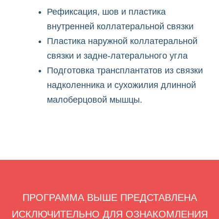
е, справка
Рефиксация, шов и пластика
.
внутренней коллатеральной связки
Пластика наружной коллатеральной
 который
 участия в
связки и задне-латерального угла
рса, срок
Подготовка трансплантатов из связки
низаторы не
а качество
надколенника и сухожилия длинной
 тайминг
малоберцовой мышцы.
 изменен и
сходящему в
риятия.
курсах
 возможно
ументов о
азовании,
динатуры,
ли студент
е, справка
.
ПРОГРАММА ВЫШЕ ПРЕДСТАВЛЕНА
ИСКЛЮЧИТЕЛЬНО ДЛЯ ОЗНАКОМЛЕНИЯ