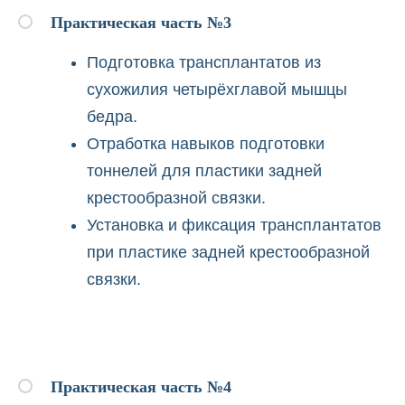
Оперирующие
Практическая часть №3
рабатывают
облока.
Подготовка трансплантатов из
курсах
 возможно
сухожилия четырёхглавой мышцы
ументов о
азовании,
бедра.
динатуры,
Отработка навыков подготовки
ли студент
е, справка
тоннелей для пластики задней
.
крестообразной связки.
Установка и фиксация трансплантатов
при пластике задней крестообразной
а ходом
аствует в
связки.
т руками.
курсах
 возможно
ументов о
азовании,
динатуры,
Практическая часть №4
ли студент