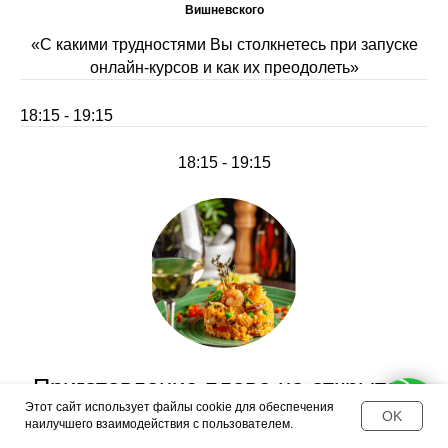
Вишневского
«С какими трудностями Вы столкнетесь при запуске
онлайн-курсов и как их преодолеть»
18:15 - 19:15
18:15 - 19:15
Приготовление плова на открытом
Этот сайт использует файлы cookie для обеспечения
огне, винная дегустация
🍷
OK
наилучшего взаимодействия с пользователем.