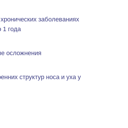
 хронических заболеваниях
 1 года
ые осложнения
нних структур носа и уха у