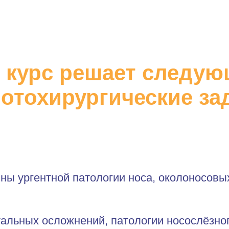
 курс решает следую
 отохирургические за
ны ургентной патологии носа, околоносовы
альных осложнений, патологии носослёзно