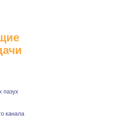
щие
дачи
х пазух
го канала