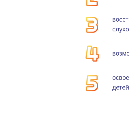
восст
слухо
возм
освое
детей